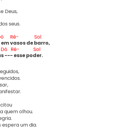
os seus.

Dó
Ré-
Sol
 em v
asos de b
arro,
Dó
Ré-
Sol
us
 --- 
esse pod
er.
guidos,

ncidos.

ar,

nifestar.

itou

a quem olhou.

gria.

s espera um dia.