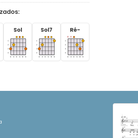
izados:
Sol
Sol7
Ré-
a