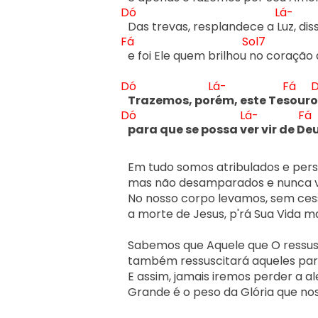
Dó
Lá-
Das trevas, resplandece a L
Fá
Sol7
e foi Ele quem brilhou 
no coração d
Dó
Lá-
Fá
Trazemos, por
ém, este Tes
ouro
Dó
Lá-
Fá
para que se possa v
er vir de D
e
Em tudo somos atribulados e perse
mas não desamparados e nunca ve
No nosso corpo levamos, sem cess
a morte de Jesus, p'rá Sua Vida ma
Sabemos que Aquele que O ressusc
também ressuscitará aqueles par
E assim, jamais iremos perder a ale
Grande é o peso da Glória que no