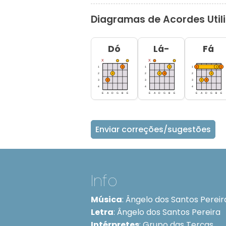
Diagramas de Acordes Util
Dó
Lá-
Fá
Enviar correções/sugestões
Info
Música
:
Ângelo dos Santos Pereir
Letra
:
Ângelo dos Santos Pereira
Intérpretes
:
Grupo das Terças