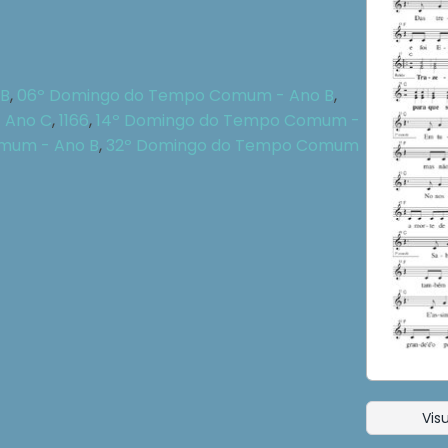
 B
,
06º Domingo do Tempo Comum - Ano B
,
 Ano C
,
1166
,
14º Domingo do Tempo Comum -
mum - Ano B
,
32º Domingo do Tempo Comum
Visu