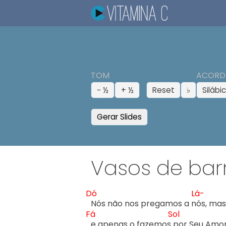
TOM
ACORD
− ½
+ ½
Reset
♭
Silábi
Gerar Slides
Vasos de bar
Dó
Lá-
Nós não nos pregamos a n
Fá
Sol
e apenas o fazemos 