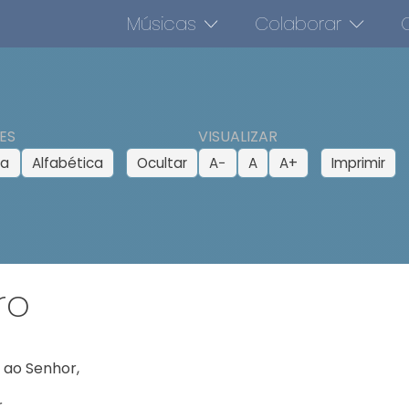
Músicas
Colaborar
O
ES
VISUALIZAR
ca
Alfabética
Ocultar
A−
A
A+
Imprimir
ro