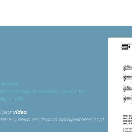
a manhã
02º Domingo do Advento - Ano C
,
04º
Edição
,
p181
falta:
vídeo.
mina C, envia email para
geral@vitaminac.pt