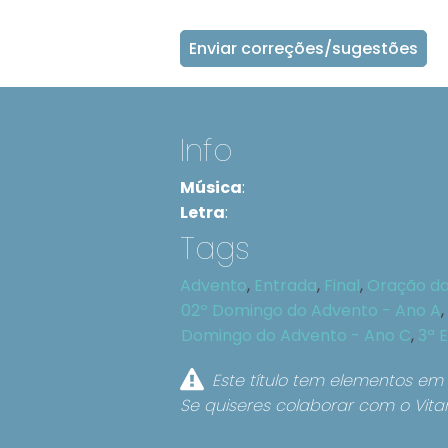
Enviar correções/sugestões
Info
Música
:
Letra
:
Tags
Advento
,
Entrada
,
Final
,
Oração d
02º Domingo do Advento - Ano A
,
Domingo do Advento - Ano C
,
3ª 
Este título tem elementos em 
Se quiseres colaborar com o Vita