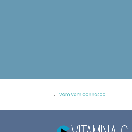
←
Vem vem connosco