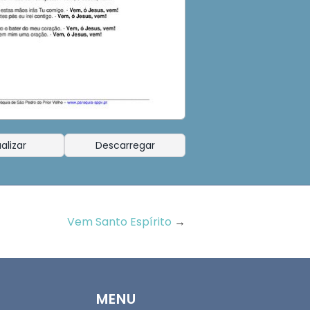
alizar
Descarregar
Vem Santo Espírito
→
MENU