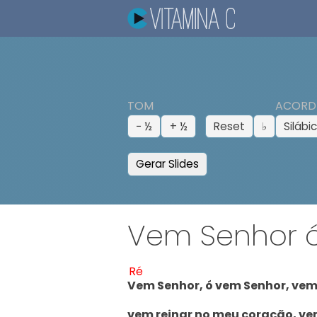
TOM
ACORD
− ½
+ ½
Reset
♭
Silábi
Gerar Slides
Vem Senhor 
Ré
V
em Senhor, ó vem Senhor, vem,
vem reinar no meu coração, vem