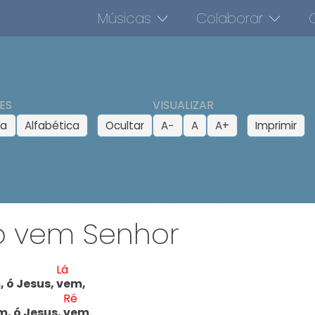
Músicas
Colaborar
O
ES
VISUALIZAR
ca
Alfabética
Ocultar
A−
A
A+
Imprimir
ó vem Senhor
Lá
 ó Jesus, v
em,

Ré
, ó Jesus, v
em.