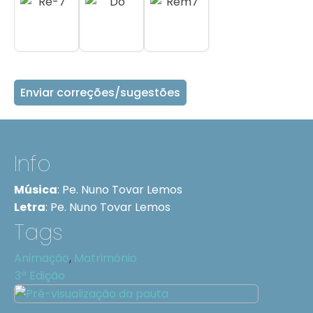
Enviar correções/sugestões
Info
Música
:
Pe. Nuno Tovar Lemos
Letra
:
Pe. Nuno Tovar Lemos
Tags
Animação
,
Matrimónio
3ª Edição