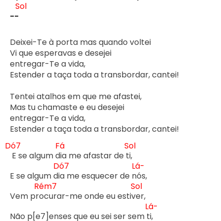
Sol
-- 
Deixei-Te à porta mas quando voltei

Vi que esperavas e desejei

entregar-Te a vida,

Estender a taça toda a transbordar, cantei!

Tentei atalhos em que me afastei,

Mas tu chamaste e eu desejei

entregar-Te a vida,

Estender a taça toda a transbordar, cantei!

Dó7
Fá
Sol
 E se algum d
ia me afastar de t
i,

Dó7
Lá-
E se algum d
ia me esquecer de n
ós,

Rém7
Sol
Vem pr
ocurar-me onde eu estiv
er,

Lá-
Não p[e7]enses que eu sei ser sem t
i,
