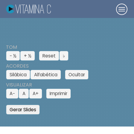
TOM
− ½
+ ½
Reset
♭
ACORDES
Silábica
Alfabética
Ocultar
VISUALIZAR
A−
A
A+
Imprimir
Gerar Slides