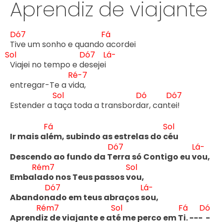
Aprendiz de viajante
Dó7
Fá
T
ive um sonho e quando 
Sol
Dó7
Lá-
Viajei no tempo e d
esejei 
Ré-7
entregar-Te a v
ida,

Sol
Dó
Dó7
Estender a t
aça toda a transbord
ar, cant
ei!

Fá
Sol
Ir mais al
ém, subindo as estrelas do c
éu 
Dó7
Lá-
Descendo ao fundo da T
erra só Contigo eu v
ou,
Rém7
Sol
Embal
ado nos Teus passos v
ou, 
Dó7
Lá-
Abandon
ado em teus abraços s
ou, 
Rém7
Sol
Fá
Dó
Aprend
iz de viajante e at
é me perco em T
i. --- 
 -