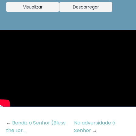
Visualizar
Descarregar
←
Bendiz o Senhor (Bless
Na adversidade ó
the Lor...
Senhor
→