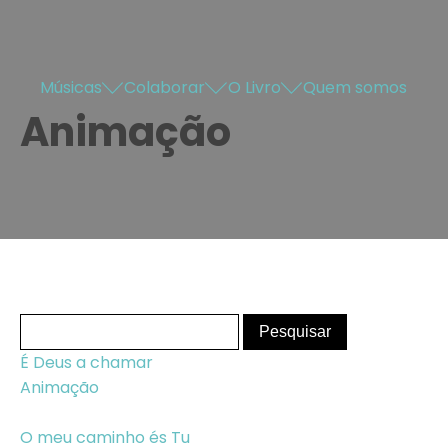
Músicas
Colaborar
O Livro
Quem somos
Animação
É Deus a chamar
Animação
O meu caminho és Tu