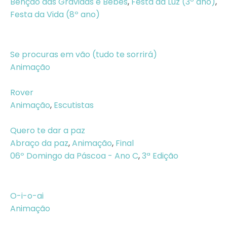
Bênção das Grávidas e Bebés
,
Festa da Luz (3º ano)
,
Festa da Vida (8º ano)
Se procuras em vão (tudo te sorrirá)
Animação
Rover
Animação
,
Escutistas
Quero te dar a paz
Abraço da paz
,
Animação
,
Final
06º Domingo da Páscoa - Ano C
,
3ª Edição
O-i-o-ai
Animação