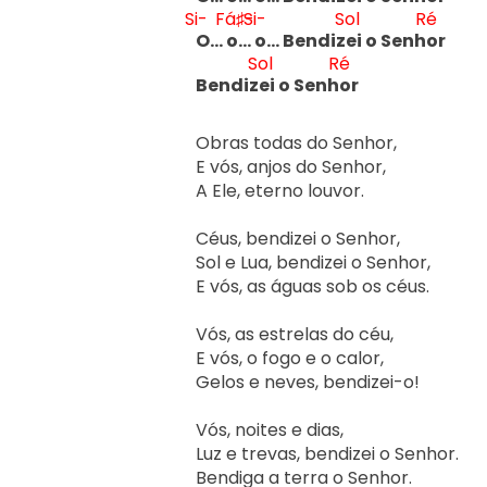
Si-
Fá♯-
Si-
Sol
Ré
O… 
o… 
o… Bendiz
ei o Senh
or
Sol
Ré
Bendiz
ei o Senh
or
Obras todas do Senhor,

E vós, anjos do Senhor,

A Ele, eterno louvor.

Céus, bendizei o Senhor,

Sol e Lua, bendizei o Senhor,

E vós, as águas sob os céus.

Vós, as estrelas do céu,

E vós, o fogo e o calor,

Gelos e neves, bendizei-o!

Vós, noites e dias,

Luz e trevas, bendizei o Senhor.

Bendiga a terra o Senhor.
