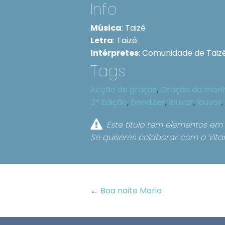
Info
Música
:
Taizé
Letra
:
Taizé
Intérpretes
:
Comunidade de Taizé
Tags
Acção de graças
,
Oração da man
3ª Edição
,
bendizer
,
louvar
,
louvor
,
Este título tem elementos em 
Se quiseres colaborar com o Vita
←
Boa noite Maria