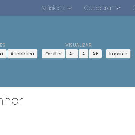
Músicas
Colaborar
O
ES
VISUALIZAR
ca
Alfabética
Ocultar
A−
A
A+
Imprimir
nhor