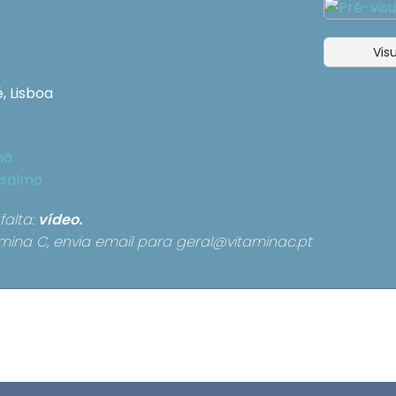
Visu
, Lisboa
hã
salmo
falta:
vídeo.
mina C, envia email para
geral@vitaminac.pt