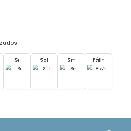
izados:
Si
Sol
Si-
Fá♯-