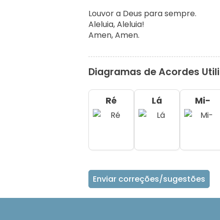
Louvor a Deus para sempre.

Aleluia, Aleluia!

Amen, Amen.
Diagramas de Acordes Util
Ré
Lá
Mi-
Enviar correções/sugestões