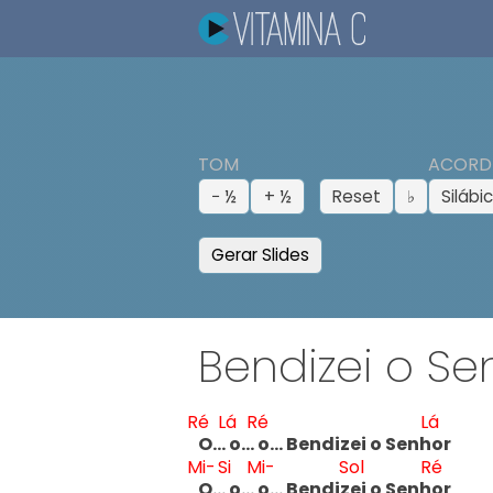
TOM
ACORD
− ½
+ ½
Reset
♭
Silábi
Gerar Slides
Bendizei o Se
Ré
Lá
Ré
Lá
O… 
o… 
o… Bendizei o Senh
or 
Mi-
Si
Mi-
Sol
Ré
O… 
o… 
o… Bendiz
ei o Senh
or 