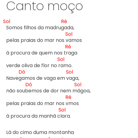
Canto moço
Sol
Ré
Somos filhos da madrug
ada,

Sol
pelas praias do mar nos v
amos

Ré
à procura de quem nos tr
aga

Sol
verde oliva de flor no r
amo.

Dó
Sol
Naveg
amos de vaga em v
aga,

Dó
Sol
não soub
emos de dor nem m
ágoa,

Ré
pelas praias do mar nos v
mos

Sol
à procura da manhã cl
ara.

Lá do cimo duma montanha
