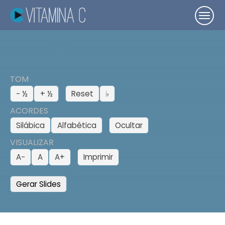
TOM
− ½
+ ½
Reset
♭
ACORDES
Silábica
Alfabética
Ocultar
VISUALIZAR
A−
A
A+
Imprimir
Gerar Slides