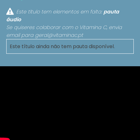
Este título tem elementos em falta:
pauta
áudio
Se quiseres colaborar com o Vitamina C, envia
email para
geral@vitaminac.pt
Este título ainda não tem pauta disponível.