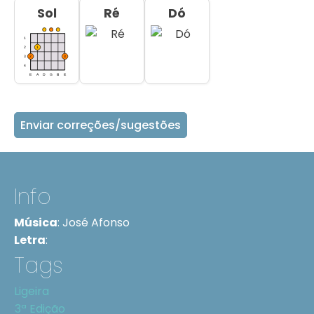
Sol
Ré
Dó
Enviar correções/sugestões
Info
Música
:
José Afonso
Letra
:
Tags
Ligeira
3ª Edição