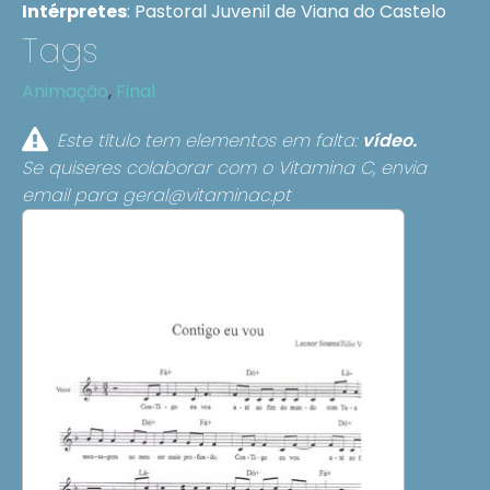
Intérpretes
:
Pastoral Juvenil de Viana do Castelo
Tags
Animação
,
Final
Este título tem elementos em falta:
vídeo.
Se quiseres colaborar com o Vitamina C, envia
email para
geral@vitaminac.pt