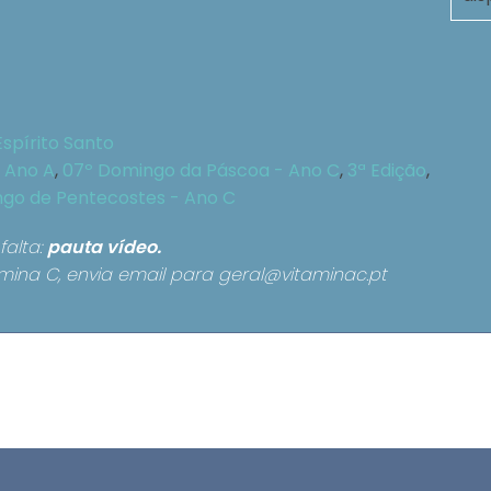
Espírito Santo
 Ano A
,
07º Domingo da Páscoa - Ano C
,
3ª Edição
,
go de Pentecostes - Ano C
falta:
pauta
vídeo.
mina C, envia email para
geral@vitaminac.pt