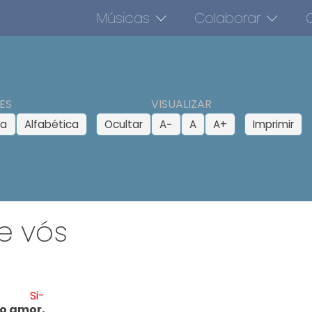
Músicas
Colaborar
O
ES
VISUALIZAR
ca
Alfabética
Ocultar
A−
A
A+
Imprimir
e vós
Si-
do amo
r,
