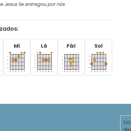
e Jes
us Se entregou por nós
izados:
Mi
Lá
Fá♯
Sol
Est
dis