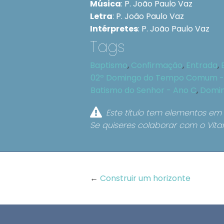
Música
:
P. João Paulo Vaz
Letra
:
P. João Paulo Vaz
Intérpretes
:
P. João Paulo Vaz
Tags
Baptismo
,
Confirmação
,
Entrada
,
02º Domingo do Tempo Comum -
Batismo do Senhor - Ano C
,
Domin
Este título tem elementos em 
Se quiseres colaborar com o Vita
←
Construir um horizonte