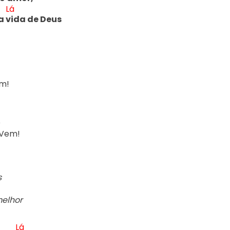
Lá
a v
ida de Deus
m!



Vem!



lhor

Lá