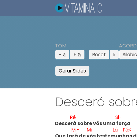
TOM
ACORD
− ½
+ ½
Reset
♭
Silábi
Gerar Slides
Descerá sobr
Ré
Si-
Descer
á sobre vós uma f
orça

Mi-
Mi
Lá
Fá♯
Que far
á de v
ós testem
unh
as 