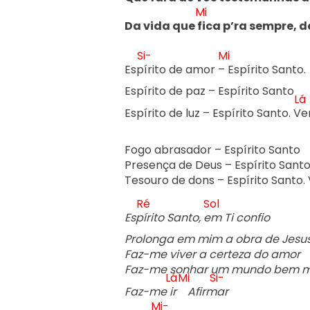
Mi
Da vida que f
ica p’ra sempre, d
Si-
Mi
Esp
írito de amor –
 Espírito Santo. 

Espírito de paz – Espírito Santo

Lá
Espírito de luz – Espírito Santo. V
e
Fogo abrasador – Espírito Santo

Presença de Deus – Espírito Santo
Tesouro de dons – Espírito Santo. 
Ré
Sol
Esp
írito Santo, e
m Ti confio

Prolonga em mim a obra de Jesus
Faz-me viver a certeza do amor

Faz-me sonhar um mundo bem me
Lá
Mi
Si-
Faz-me i
r   
 Afirm
ar

Mi-