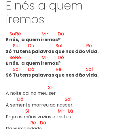
E nós a quem
iremos
Sol
Ré
Mi-
Dó
E n
ós
,  a quem ir
emos?
Sol
Dó
Sol
Ré
Só T
u tens
 palavras q
ue nos dão v
ida.

Sol
Ré
Mi-
Dó
E n
ós
,  a quem ir
emos?
Sol
Dó
Ré
Sol
Só T
u tens
 palavras q
ue nos dão v
ida.
Si-
A noite cai no meu s
er

Dó
Sol
A sem
ente morreu ao nasc
er,

Si
Mi-
Lá
Ergo as m
ãos vazias e tr
istes
Ré
Dó
Da Humanid
ade.