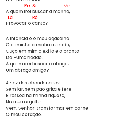
Ré
Si
Mi-
A quem ir
ei b
uscar a manh
ã,

Lá
Ré
Pr
ovocar o c
anto?

A infância é o meu agasalho

O caminho a minha morada,

Ouço em mim o exílio e o pranto

Da Humanidade.

A quem irei buscar o abrigo,

Um abraço amigo?

A voz dos abandonados

Sem lar, sem pão grita e fere

E ressoa na minha riqueza,

No meu orgulho.

Vem, Senhor, transformar em carne

O meu coração.