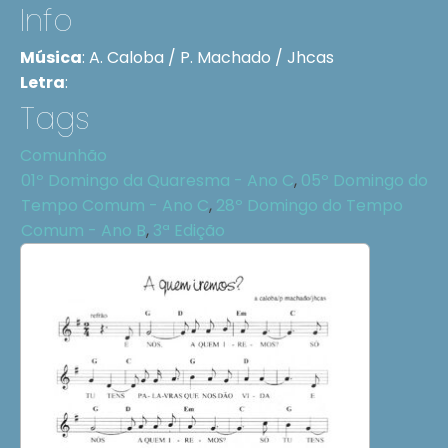
Info
Música
:
A. Caloba / P. Machado / Jhcas
Letra
:
Tags
Comunhão
01º Domingo da Quaresma - Ano C
,
05º Domingo do
Tempo Comum - Ano C
,
28º Domingo do Tempo
Comum - Ano B
,
3ª Edição