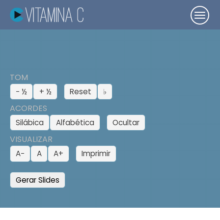
TOM
− ½
+ ½
Reset
♭
ACORDES
Silábica
Alfabética
Ocultar
VISUALIZAR
A−
A
A+
Imprimir
Gerar Slides