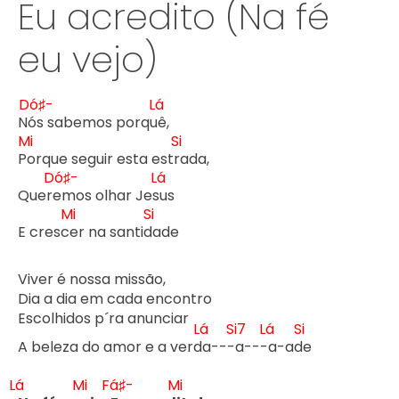
Eu acredito (Na fé
eu vejo)
Dó♯-
Lá
N
ós sabemos porqu
ê,

Mi
Si
P
orque seguir esta estr
ada,

Dó♯-
Lá
Quer
emos olhar Jes
us

Mi
Si
E cresc
er na santid
ade

Viver é nossa missão,

Dia a dia em cada encontro

Escolhidos p´ra anunciar

Lá
Si7
Lá
Si
A beleza do amor e a verd
a---
a---
a-ad
e

Lá
Mi
Fá♯-
Mi