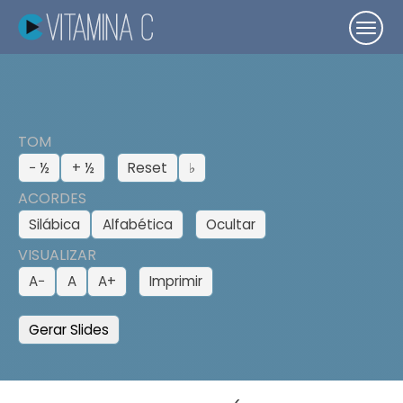
TOM
− ½
+ ½
Reset
♭
ACORDES
Silábica
Alfabética
Ocultar
VISUALIZAR
A−
A
A+
Imprimir
Gerar Slides