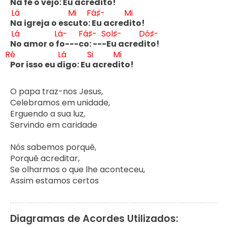
Na fé o v
ejo: 
Eu acred
ito!

Lá
Mi
Fá♯-
Mi
N
a igreja o esc
uto: 
Eu acred
ito!

Lá
Lá-
Fá♯-
Sol♯-
Dó♯-
N
o amor o f
o---c
o: ---
Eu acred
Ré
Lá
Si
Mi
Por isso eu d
igo: Eu 
acred
ito!
O papa traz-nos Jesus,

Celebramos em unidade,

Erguendo a sua luz,

Servindo em caridade

Nós sabemos porquê,

Porquê acreditar,

Se olharmos o que lhe aconteceu,

Assim estamos certos
Diagramas de Acordes Utilizados: