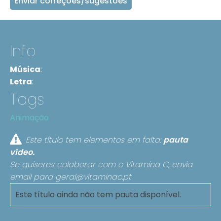
Enviar correções/sugestões
Info
Música
:
Letra
:
Tags
Animação
Este título tem elementos em falta:
pauta
vídeo.
Se quiseres colaborar com o Vitamina C, envia
email para
geral@vitaminac.pt
Este título ainda não tem pauta disponível.