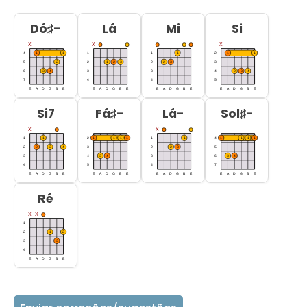
Dó♯-
Lá
Mi
Si
Si7
Fá♯-
Lá-
Sol♯-
Ré