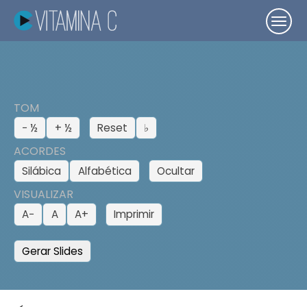
TOM
− ½
+ ½
Reset
♭
ACORDES
Silábica
Alfabética
Ocultar
VISUALIZAR
A−
A
A+
Imprimir
Gerar Slides