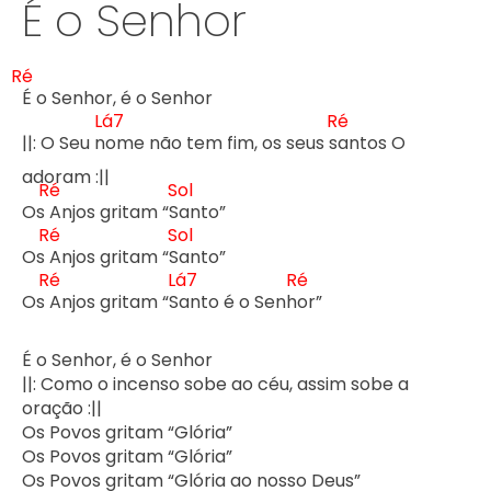
É o Senhor
Ré
É o Senhor, é o Senhor

Lá7
Ré
||: O Seu n
ome não tem fim, os seus s
antos O 
adoram :||

Ré
Sol
Os 
Anjos gritam “S
anto”

Ré
Sol
Os 
Anjos gritam “S
anto”

Ré
Lá7
Ré
Os 
Anjos gritam “S
anto é o Senh
or”

É o Senhor, é o Senhor

||: Como o incenso sobe ao céu, assim sobe a 
oração :||

Os Povos gritam “Glória”

Os Povos gritam “Glória”

Os Povos gritam “Glória ao nosso Deus”
