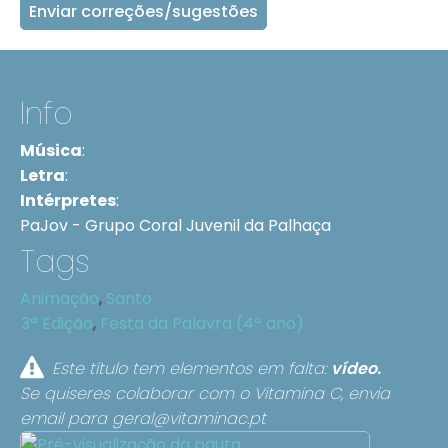
Enviar correções/sugestões
Info
Música
:
Letra
:
Intérpretes
:
PaJov - Grupo Coral Juvenil da Palhaça
Tags
Animação
,
Santo
3ª Edição
,
Festa da Palavra (4º ano)
Este título tem elementos em falta:
vídeo.
Se quiseres colaborar com o Vitamina C, envia
email para
geral@vitaminac.pt