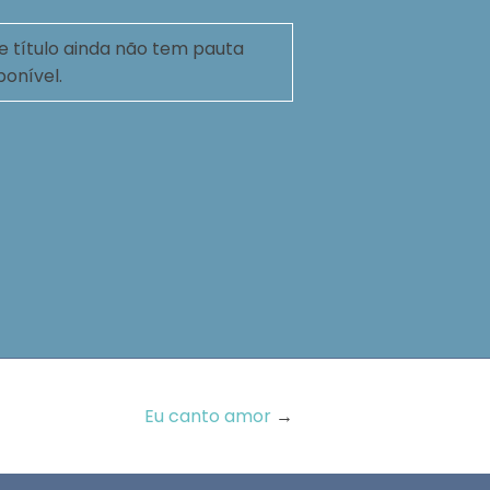
e título ainda não tem pauta
ponível.
Eu canto amor
→