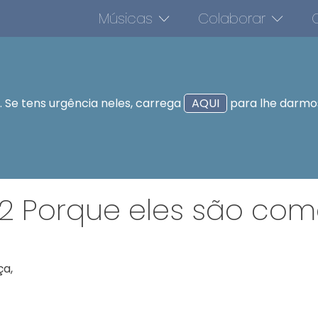
Músicas
Colaborar
O
 Se tens urgência neles, carrega
AQUI
para lhe darmos
#2 Porque eles são com
a,
