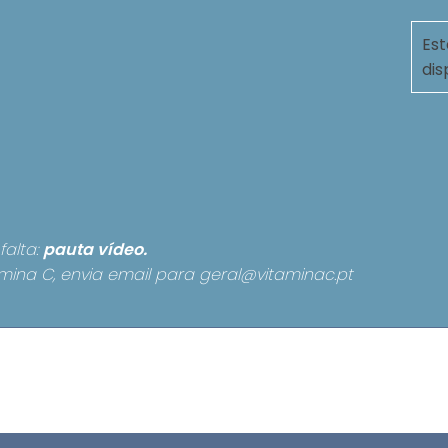
Est
dis
falta:
pauta
vídeo.
mina C, envia email para
geral@vitaminac.pt