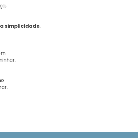
a,

a simplicidade,
em

inhar,

o

ar,
