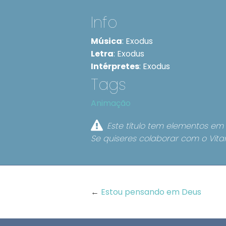
Info
Música
:
Exodus
Letra
:
Exodus
Intérpretes
:
Exodus
Tags
Animação
Este título tem elementos em 
Se quiseres colaborar com o Vita
←
Estou pensando em Deus