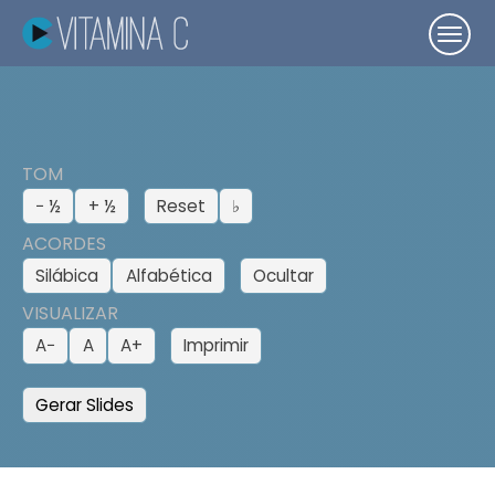
TOM
− ½
+ ½
Reset
♭
ACORDES
Silábica
Alfabética
Ocultar
VISUALIZAR
A−
A
A+
Imprimir
Gerar Slides