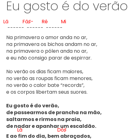
Eu gosto é do verão
Lá
Fá♯-
Ré
Mi
 ------ 
 ------ 
 ------ 
Na primavera o amor anda no ar,

na primavera os bichos andam no ar,

na primavera o pólen anda no ar, 

e eu não consigo parar de espirrar.

No verão os dias ficam maiores,

no verão as roupas ficam menores,

no verão o calor bate “records”,

e os corpos libertam seus suores.

Eu gosto é do verão,

de passearmos de prancha na mão,

saltarmos e rirmos na praia,

de nadar e apanhar um escaldão.

Lá
Dó♯
E ao f
im do dia, bem 
abraçados,
