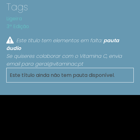
Tags
Ligeira
3ª Edição
Este título tem elementos em falta:
pauta
áudio
Se quiseres colaborar com o Vitamina C, envia
email para
geral@vitaminac.pt
Este título ainda não tem pauta disponível.