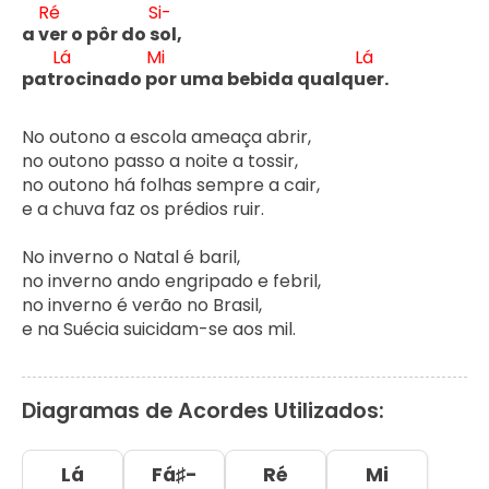
Ré
Si-
a v
er o pôr do s
ol,

Lá
Mi
Lá
patr
ocinado p
or uma bebida qualqu
er.
No outono a escola ameaça abrir,

no outono passo a noite a tossir,

no outono há folhas sempre a cair,

e a chuva faz os prédios ruir.

No inverno o Natal é baril,

no inverno ando engripado e febril,

no inverno é verão no Brasil,

e na Suécia suicidam-se aos mil.
Diagramas de Acordes Utilizados:
Lá
Fá♯-
Ré
Mi