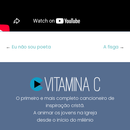
←
Eu não sou poeta
A fisga
→
O primeiro e mais completo cancioneiro de
inspiração cristã.
A animar os jovens na Igreja
desde o início do milénio