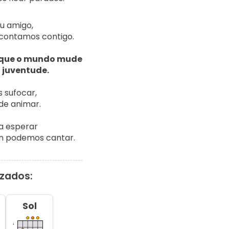
u amigo,

ontamos contigo.

a que o mundo mude

a juventude.
 sufocar,

de animar.

a esperar

im podemos cantar.
izados:
Sol