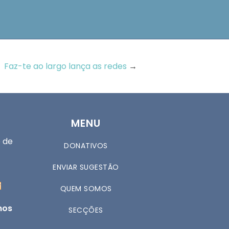
Faz-te ao largo lança as redes
→
MENU
 de
DONATIVOS
ENVIAR SUGESTÃO
QUEM SOMOS
nos
SECÇÕES