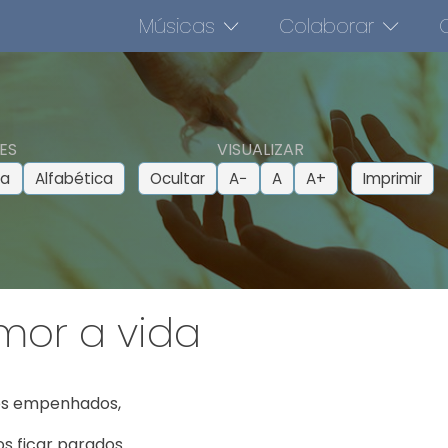
Músicas
Colaborar
O
ES
VISUALIZAR
ca
Alfabética
Ocultar
A−
A
A+
Imprimir
mor a vida
s empenhados,

s ficar parados.
