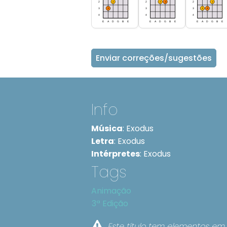
Enviar correções/sugestões
Info
Música
:
Exodus
Letra
:
Exodus
Intérpretes
:
Exodus
Tags
Animação
3ª Edição
Este título tem elementos em 