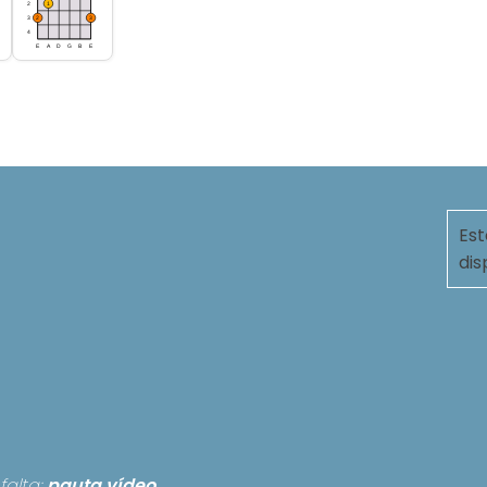
Est
dis
falta:
pauta
vídeo.