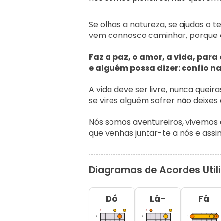
Se olhas a natureza, se ajudas o te
vem connosco caminhar, porque c
Faz a paz, o amor, a vida, par
e alguém possa dizer: confio n
A vida deve ser livre, nunca queiras
se vires alguém sofrer não deixes 
Nós somos aventureiros, vivemos 
que venhas juntar-te a nós e ass
Diagramas de Acordes Util
Dó
Lá-
Fá