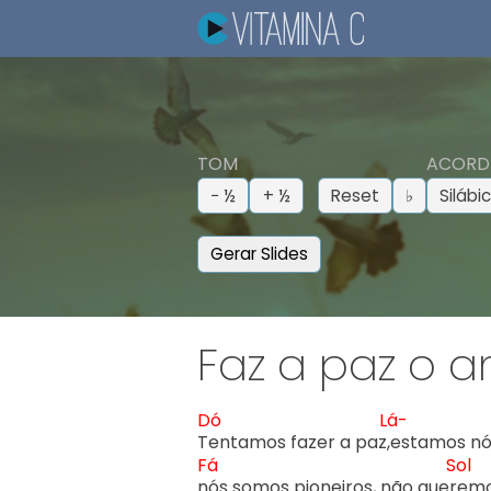
TOM
ACORD
− ½
+ ½
Reset
♭
Silábi
Gerar Slides
Faz a paz o a
Dó
Lá-
T
entamos fazer a paz,
estamos nó
Fá
Sol
n
ós somos pioneiros, não quer
emo