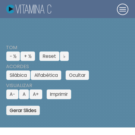
TOM
− ½
+ ½
Reset
♭
ACORDES
Silábica
Alfabética
Ocultar
VISUALIZAR
A−
A
A+
Imprimir
Gerar Slides