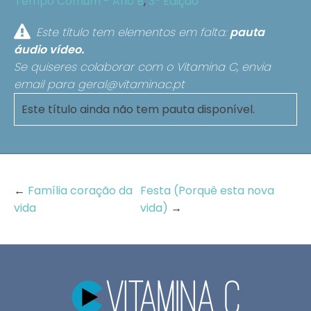
Tempo Comum - Ano B
,
3ª Edição
Este título tem elementos em falta:
pauta
áudio
vídeo.
Se quiseres colaborar com o Vitamina C, envia
email para
geral@vitaminac.pt
Este título ainda não tem pauta disponível.
←
Família coração da
Festa (Porquê esta nova
vida
vida)
→