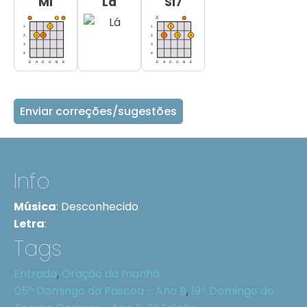
Mi
Lá
Si7
Enviar correções/sugestões
Info
Música
:
Desconhecido
Letra
:
Tags
Entrada
,
Oração da manhã
05º Domingo da Páscoa - Ano B
,
19º Domingo do