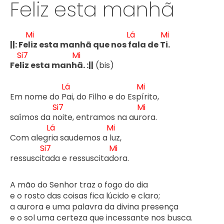
Feliz esta manhã
Mi
Lá
Mi
||: Fel
iz esta manhã que nos f
ala de T
i.

Si7
Mi
Fel
iz esta manh
ã. :||
 (bis)

Lá
Mi
Em nome do P
ai, do Filho e do Esp
írito,

Si7
Mi
saímos da n
oite, entramos na aur
ora.

Lá
Mi
Com alegr
ia saudemos a l
uz,

Si7
Mi
ressuscit
ada e ressuscitad
ora.

A mão do Senhor traz o fogo do dia

e o rosto das coisas fica lúcido e claro;

a aurora e uma palavra da divina presença

e o sol uma certeza que incessante nos busca.
