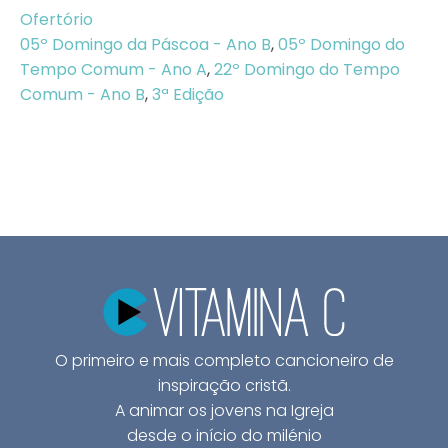
Ofertório
05º Domingo da Páscoa - Ano B
,
05º Domingo do
Tempo Comum - Ano A
,
22º Domingo do Tempo
Comum - Ano B
,
3ª Edição
O primeiro e mais completo cancioneiro de
inspiração cristã.
A animar os jovens na Igreja
desde o início do milénio