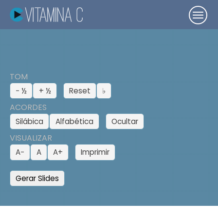
TOM
− ½
+ ½
Reset
♭
ACORDES
Silábica
Alfabética
Ocultar
VISUALIZAR
A−
A
A+
Imprimir
Gerar Slides