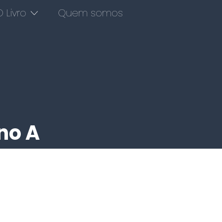
 Livro
Quem somos
no A