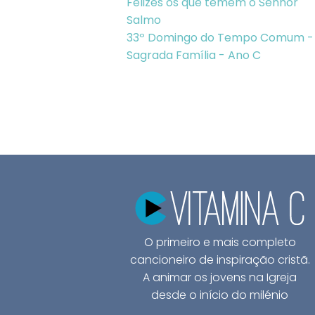
Felizes os que temem o Senhor
Salmo
33º Domingo do Tempo Comum -
Sagrada Família - Ano C
O primeiro e mais completo
cancioneiro de inspiração cristã.
A animar os jovens na Igreja
desde o início do milénio