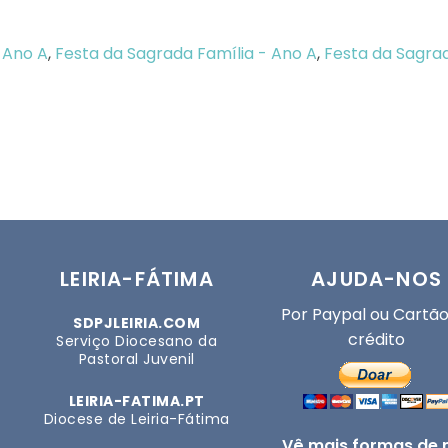
 Ano A
,
Festa da Sagrada Família - Ano A
,
Festa da Sagrad
LEIRIA-FÁTIMA
AJUDA-NOS
Por Paypal ou Cartão
SDPJLEIRIA.COM
crédito
Serviço Diocesano da
Pastoral Juvenil
LEIRIA-FATIMA.PT
Diocese de Leiria-Fátima
Vê mais formas de 