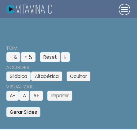
TOM
− ½
+ ½
Reset
♭
ACORDES
Silábica
Alfabética
Ocultar
VISUALIZAR
A−
A
A+
Imprimir
Gerar Slides