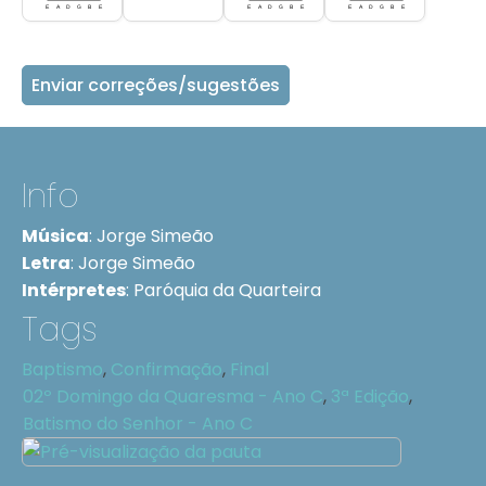
Enviar correções/sugestões
Info
Música
:
Jorge Simeão
Letra
:
Jorge Simeão
Intérpretes
:
Paróquia da Quarteira
Tags
Baptismo
,
Confirmação
,
Final
02º Domingo da Quaresma - Ano C
,
3ª Edição
,
Batismo do Senhor - Ano C