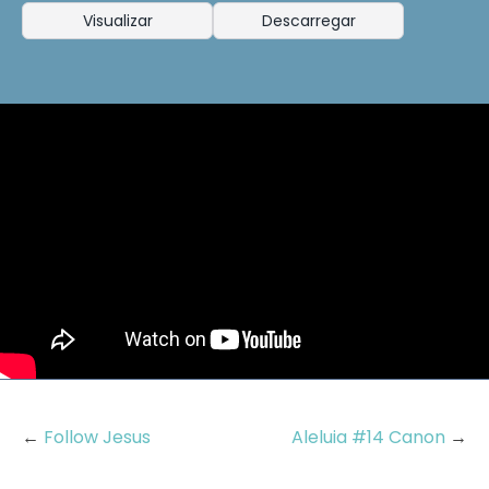
Visualizar
Descarregar
←
Follow Jesus
Aleluia #14 Canon
→