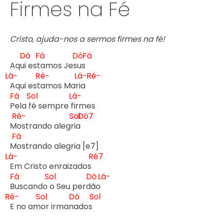
Firmes na Fé
Cristo, ajuda-nos a sermos firmes na fé!
Dó
Fá
Dó
Fá
Aqu
i est
amos Jes
us 
Lá-
Ré-
Lá-
Ré-
Aqui est
amos Mar
ia   
Fá
Sol
Lá-
P
ela f
é sempre f
irmes

Ré-
Sol
Dó7
M
ostrando alegr
ia 
Fá
M
Lá-
Ré7
Em Cristo enraizados 
Fá
Sol
Dó
Lá-
B
uscando 
o Seu perd
ão 
Ré-
Sol
Dó
Sol
E no am
or irman
ados 