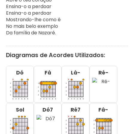
Ensina-o a perdoar

Ensina-o a perdoar

Mostrando-lhe como é

No mais belo exemplo

Da família de Nazaré.
Diagramas de Acordes Utilizados:
Dó
Fá
Lá-
Ré-
Sol
Dó7
Ré7
Fá-