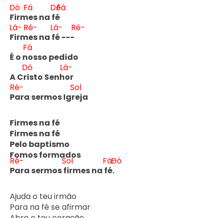
Dó
Fá
Dó
Fá
F
irm
es na f
é 
Lá-
Ré-
Lá-
Ré-
F
irm
es na f
é --- 
Fá
É o n
osso pedido
Dó
Lá-
A Cr
isto Senh
or
Ré-
Sol
P
ara sermos Igr
eja
Firmes na fé
Firmes na fé
Pelo baptismo
Fomos formados
Ré-
Sol
Fá-
Dó
P
ara sermos f
irmes na f
é. 
Ajuda o teu irmão

Para na fé se afirmar

Abre o teu coração
