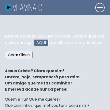
Este tema ainda não tem acordes. Se tens urgência
neles, carrega
AQUI
para lhe darmos prioridade.
Gerar Slides
Jesus Cristo? Claro que sim!
Ontem, hoje, sempre será para mim
Um amigo que me faz caminhar
E me leva aonde nunca pensei
Quem é Tu? Que me queres?
Que caminhos, que motivos tens para mim?