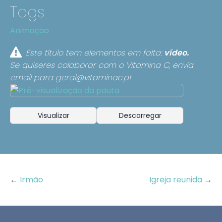
Tags
Animação
Este título tem elementos em falta:
vídeo.
Se quiseres colaborar com o Vitamina C, envia
email para
geral@vitaminac.pt
Visualizar
Descarregar
←
Irmão
Igreja reunida
→