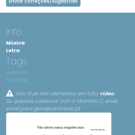
Enviar correções/sugestões
Info
Música
:
Letra
:
Tags
Reflexão
3ª Edição
Este título tem elementos em falta:
vídeo.
Se quiseres colaborar com o Vitamina C, envia
email para
geral@vitaminac.pt