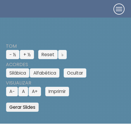
TOM
− ½
+ ½
Reset
♭
ACORDES
Silábica
Alfabética
Ocultar
VISUALIZAR
A−
A
A+
Imprimir
Gerar Slides