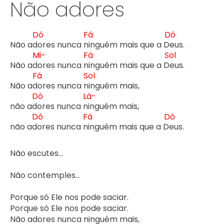
Não adores
Dó
Fá
Dó
Não ad
ores nunca n
inguém mais que a D
eus.

Mi-
Fá
Sol
Não ad
ores nunca n
inguém mais que a D
eus.

Fá
Sol
Não ad
ores nunca n
inguém mais,

Dó
Lá-
não ad
ores nunca n
inguém mais,

Dó
Fá
Dó
não ad
ores nunca n
inguém mais que a D
eus.

Não escutes...

Não contemples...

Porque só Ele nos pode saciar.

Porque só Ele nos pode saciar.

Não adores nunca ninguém mais,
