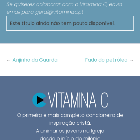
Se quiseres colaborar com o Vitamina C, envia
email para
geral@vitaminac.pt
Este título ainda não tem pauta disponível.
←
Anjinho da Guarda
Fado do petróleo
→
O primeiro e mais completo cancioneiro de
inspiração cristã.
A animar os jovens na Igreja
desde o início do milénio