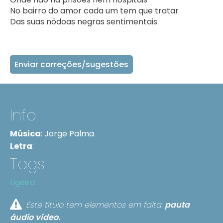
No bairro do amor cada um tem que tratar

Das suas nódoas negras sentimentais    
Enviar correções/sugestões
Info
Música
:
Jorge Palma
Letra
:
Tags
Ligeira
Este título tem elementos em falta:
pauta
áudio
vídeo.