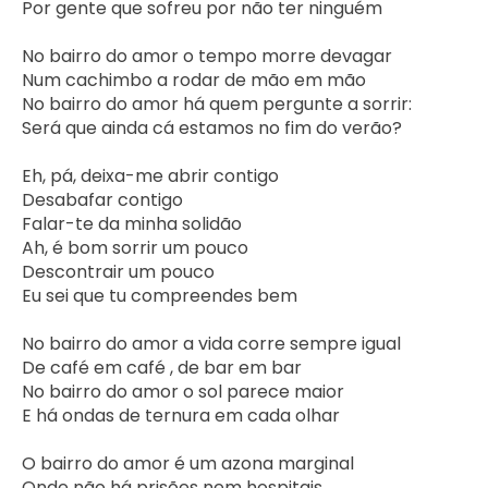
Por gente que sofreu por não ter ninguém

No bairro do amor o tempo morre devagar

Num cachimbo a rodar de mão em mão

No bairro do amor há quem pergunte a sorrir:

Será que ainda cá estamos no fim do verão?

Eh, pá, deixa-me abrir contigo

Desabafar contigo

Falar-te da minha solidão

Ah, é bom sorrir um pouco

Descontrair um pouco

Eu sei que tu compreendes bem

No bairro do amor a vida corre sempre igual

De café em café , de bar em bar

No bairro do amor o sol parece maior

E há ondas de ternura em cada olhar

O bairro do amor é um azona marginal

Onde não há prisões nem hospitais
