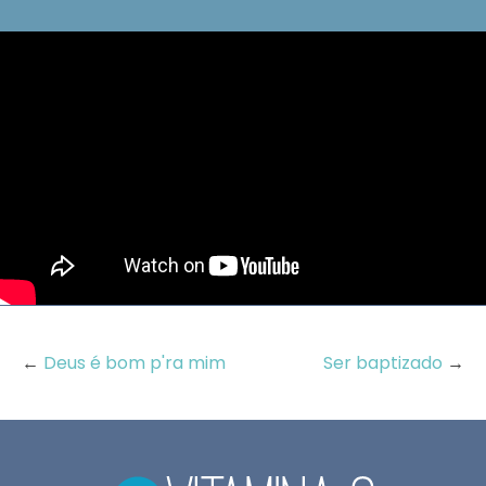
←
Deus é bom p'ra mim
Ser baptizado
→