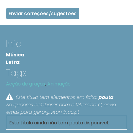
Enviar correções/sugestões
Info
Música
:
Letra
:
Tags
Acção de graças
,
Animação
Este título tem elementos em falta:
pauta
Se quiseres colaborar com o Vitamina C, envia
email para
geral@vitaminac.pt
Este título ainda não tem pauta disponível.