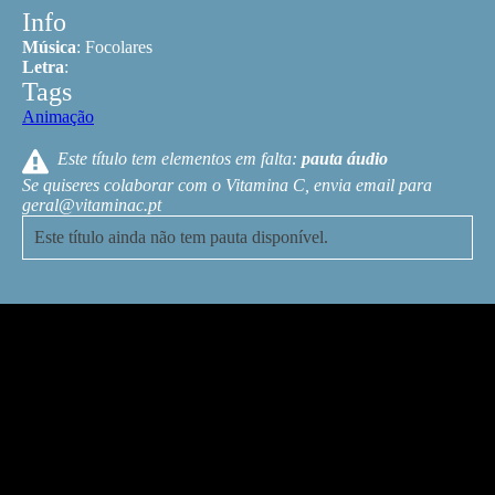
Info
Música
:
Focolares
Letra
:
Tags
Animação
Este título tem elementos em falta:
pauta
áudio
Se quiseres colaborar com o Vitamina C, envia email para
geral@vitaminac.pt
Este título ainda não tem pauta disponível.