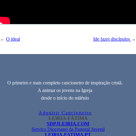
←
O ideal
Ide fazei discípulos
→
O primeiro e mais completo cancioneiro de inspiração cristã.
A animar os jovens na Igreja
desde o início do milénio
Adquirir Cancioneiro
LEIRIA-FÁTIMA
SDPJLEIRIA.COM
Serviço Diocesano da Pastoral Juvenil
LEIRIA-FATIMA.PT