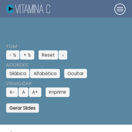
TOM
− ½
+ ½
Reset
♭
ACORDES
Silábica
Alfabética
Ocultar
VISUALIZAR
A−
A
A+
Imprimir
Gerar Slides