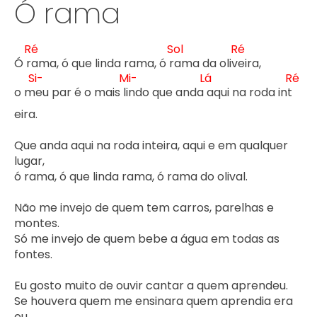
Ó rama
Ré
Sol
Ré
Ó r
ama, ó que linda rama, ó r
ama da oliv
eira,

Si-
Mi-
Lá
Ré
o m
eu par é o mais l
indo que anda 
aqui na roda int
eira.

Que anda aqui na roda inteira, aqui e em qualquer 
lugar,

ó rama, ó que linda rama, ó rama do olival.

Não me invejo de quem tem carros, parelhas e 
montes.

Só me invejo de quem bebe a água em todas as 
fontes.

Eu gosto muito de ouvir cantar a quem aprendeu.

Se houvera quem me ensinara quem aprendia era 
eu.