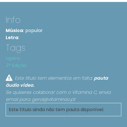
Info
Música
:
popular
Letra
:
Tags
Ligeira
3ª Edição
Este título tem elementos em falta:
pauta
áudio
vídeo.
Se quiseres colaborar com o Vitamina C, envia
email para
geral@vitaminac.pt
Este título ainda não tem pauta disponível.