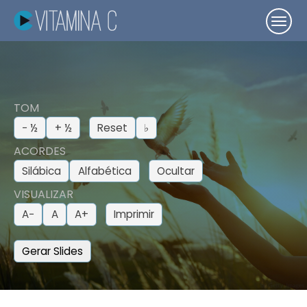
TOM
− ½
+ ½
Reset
♭
ACORDES
Silábica
Alfabética
Ocultar
VISUALIZAR
A−
A
A+
Imprimir
Gerar Slides