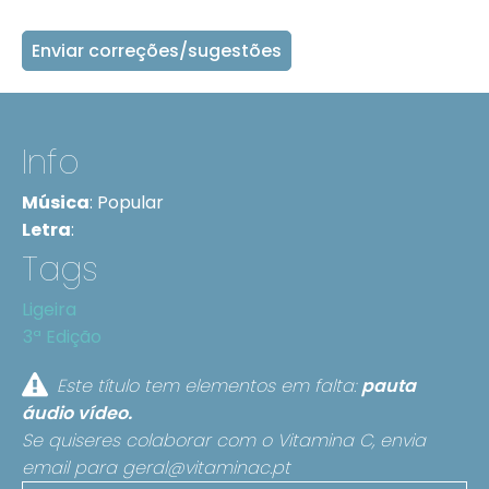
Enviar correções/sugestões
Info
Música
:
Popular
Letra
:
Tags
Ligeira
3ª Edição
Este título tem elementos em falta:
pauta
áudio
vídeo.
Se quiseres colaborar com o Vitamina C, envia
email para
geral@vitaminac.pt