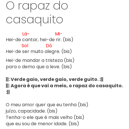
O rapaz do
casaquito
Lá-
Mi-
Hei-de c
antar, hei-de r
ir. (bis)

Sol
Dó
Hei-de s
er muito al
egre. (bis)

Hei-de mandar a tristeza (bis)

para o demo que a leve. (bis)

||: Verde gaio, verde gaio, verde guito. :||

||: Agora é que vai a meio, o rapaz do casaquito. 
:||
O meu amor quer que eu tenha (bis)

juízo, capacidade. (bis)

Tenha-o ele que é mais velho (bis)

que eu sou de menor idade. (bis)
