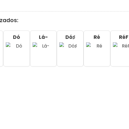
izados:
Dó
Lá-
Dó♯
Ré
RéF