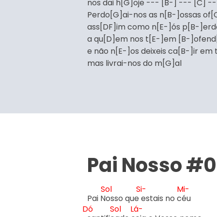
nos dai h[G]oje --- [B-] --- [C] --
Perdo[G]ai-nos as n[B-]ossas of[
ass[DF]im como n[E-]ós p[B-]er
a qu[D]em nos t[E-]em [B-]ofend[
e não n[E-]os deixeis ca[B-]ir em
mas livrai-nos do m[G]al
Pai Nosso #0
Sol
Si-
Mi-
Pai N
osso que 
estais no c
Dó
Sol
Lá-