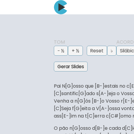
TOM
ACORD
− ½
+ ½
Reset
♭
Silábi
Gerar Slides
Pai N[G]osso que [B-]estais no c[
[C]santific[G]ado s[A-]eja o Vos
Venha a n[G]ós [B-]o Vosso r[E-]
[C]Seja f[G]eita a V[A-]ossa vont
ass[E-]im na t[C]erra c[C#]omo 
O pão n[G]osso d[B-]e cada d[C]i