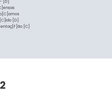
- [D]
C]ensas
do[C]amos
C]ido [D]
 tentaç[F]ão [C]
2