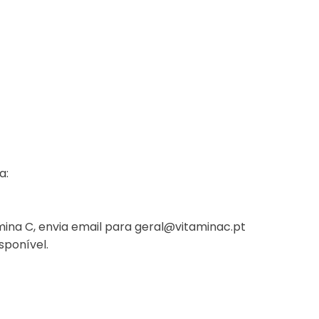
a:
mina C, envia email para
geral@vitaminac.pt
sponível.