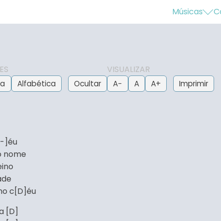
Músicas
C
ES
VISUALIZAR
ca
Alfabética
Ocultar
A−
A
A+
Imprimir
E-]éu
so nome
eino
ade
no c[D]éu
a [D]