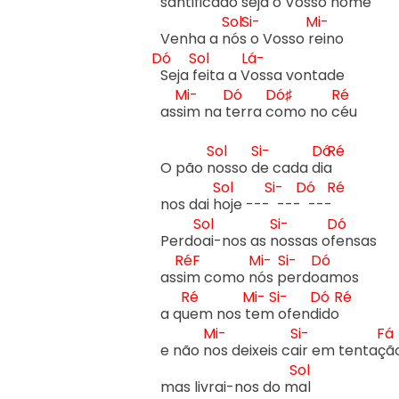
santific
ado s
eja o Vosso nome

Sol
Si-
Mi-
Venha a n
ós 
o Vosso r
Dó
Sol
Lá-
Seja f
eita a V
ossa vontade

Mi-
Dó
Dó♯
Ré
ass
im na t
erra c
omo no c
éu

Sol
Si-
Dó
Ré
O pão n
osso d
e cada d
ia 
Sol
Si-
Dó
Ré
nos dai h
oje --- 
 --- 
 --- 
Sol
Si-
Dó
Perdo
ai-nos as n
ossas of
ensas

RéF
Mi-
Si-
Dó
ass
im como n
ós p
erdo
amos

Ré
Mi-
Si-
Dó
Ré
a qu
em nos t
em 
ofend
ido 
Mi-
Si-
Fá
e não n
os deixeis ca
ir em tentaç
ã
Sol
mas livrai-nos do m
al