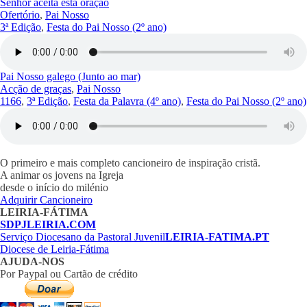
Senhor aceita esta oração
Ofertório
,
Pai Nosso
3ª Edição
,
Festa do Pai Nosso (2º ano)
Pai Nosso galego (Junto ao mar)
Acção de graças
,
Pai Nosso
1166
,
3ª Edição
,
Festa da Palavra (4º ano)
,
Festa do Pai Nosso (2º ano)
O primeiro e mais completo cancioneiro de inspiração cristã.
A animar os jovens na Igreja
desde o início do milénio
Adquirir Cancioneiro
LEIRIA-FÁTIMA
SDPJLEIRIA.COM
Serviço Diocesano da Pastoral Juvenil
LEIRIA-FATIMA.PT
Diocese de Leiria-Fátima
AJUDA-NOS
Por Paypal ou Cartão de crédito