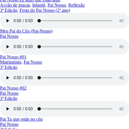
Acção de graças
,
Infantil
,
Pai Nosso
,
Reflexão
3ª Edição
,
Festa do Pai Nosso (2º ano)
Meu Pai do Céu (Pai-Nosso)
Pai Nosso
Pai Nosso #01
Matrimónio
,
Pai Nosso
3ª Edição
Pai Nosso #02
Pai Nosso
3ª Edição
Pai Tu que estás no céu
Pai Nosso