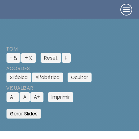
TOM
− ½
+ ½
Reset
♭
ACORDES
Silábica
Alfabética
Ocultar
VISUALIZAR
A−
A
A+
Imprimir
Gerar Slides