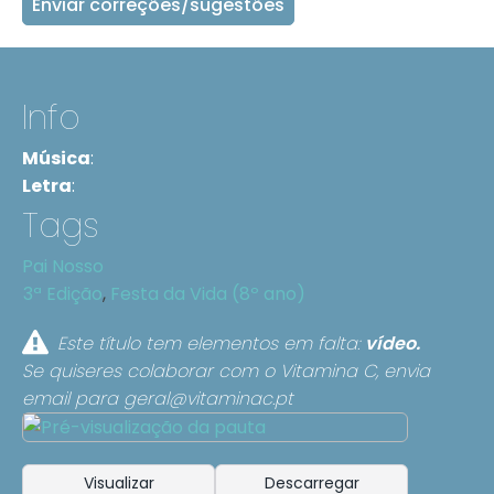
Enviar correções/sugestões
Info
Música
:
Letra
:
Tags
Pai Nosso
3ª Edição
,
Festa da Vida (8º ano)
Este título tem elementos em falta:
vídeo.
Se quiseres colaborar com o Vitamina C, envia
email para
geral@vitaminac.pt
Visualizar
Descarregar