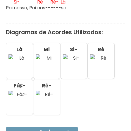
Si-
Ré
Ré-
Lá
Pai n
osso, Pai n
os---
---s
o
Diagramas de Acordes Utilizados:
Lá
Mi
Si-
Ré
Fá♯-
Ré-