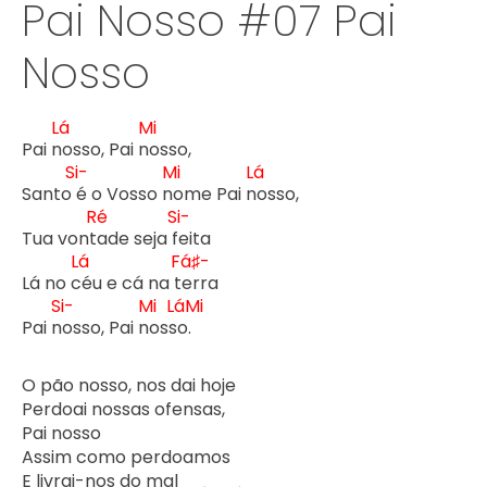
Pai Nosso #07 Pai
Nosso
Lá
Mi
Pai n
osso, Pai n
osso,

Si-
Mi
Lá
Santo 
é o Vosso n
ome Pai n
osso,

Ré
Si-
Tua vont
ade seja f
eita

Lá
Fá♯-
Lá no c
éu e cá na t
erra

Si-
Mi
Lá
Mi
Pai n
osso, Pai n
oss
o. 
O pão nosso, nos dai hoje

Perdoai nossas ofensas,

Pai nosso

Assim como perdoamos

E livrai-nos do mal
