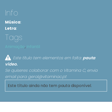
Info
Música
:
Letra
:
Tags
Animação
,
Infantil
Este título tem elementos em falta:
pauta
vídeo.
Se quiseres colaborar com o Vitamina C, envia
email para
geral@vitaminac.pt
Este título ainda não tem pauta disponível.