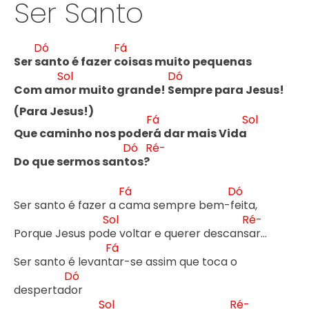
Ser Santo
Dó
Fá
Ser s
anto é fazer c
oisas muito pequenas 

Sol
Dó
Com am
or muito grande! S
empre para Jesus! 
(Para Jesus!)

Fá
Sol
Que caminho nos poder
á dar mais Vida 
Dó
Ré-
Do que sermos sant
os?
Fá
Dó
Ser santo é fazer a c
ama sempre bem-f
eita,

Sol
Ré-
Porque Jesus pod
e voltar e querer descans
ar…

Fá
Ser santo é levant
ar-se assim que toca o 
Dó
despertad
or

Sol
Ré-