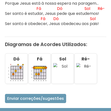
Porque Jesus est
á à nossa espera na par
agem…

Fá
Dó
Sol
Ré-
Ser santo é estud
ar, Jesus p
ede que estud
emos! 
Fá
Dó
Sol
Ser santo é obedec
er, Jes
us obedeceu aos p
ais!
Diagramas de Acordes Utilizados:
Dó
Fá
Sol
Ré-
Enviar correções/sugestões