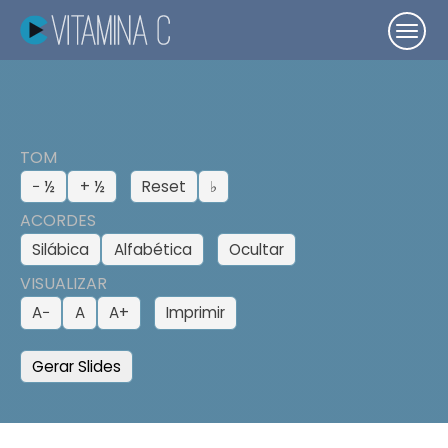
TOM
− ½
+ ½
Reset
♭
ACORDES
Silábica
Alfabética
Ocultar
VISUALIZAR
A−
A
A+
Imprimir
Gerar Slides