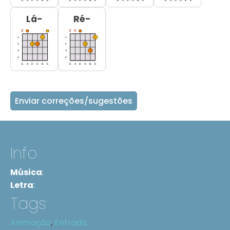
Lá-
Ré-
Enviar correções/sugestões
Info
Música
:
Letra
:
Tags
Animação
,
Entrada