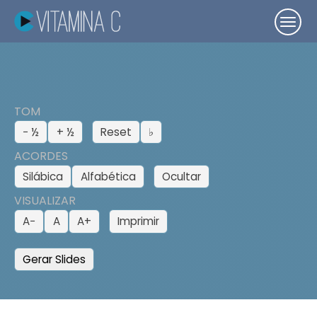
TOM
− ½
+ ½
Reset
♭
ACORDES
Silábica
Alfabética
Ocultar
VISUALIZAR
A−
A
A+
Imprimir
Gerar Slides