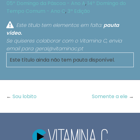
05º Domingo da Páscoa - Ano A
,
14º Domingo do
Tempo Comum - Ano C
,
3ª Edição
Este título tem elementos em falta:
pauta
vídeo.
Se quiseres colaborar com o Vitamina C, envia
email para
geral@vitaminac.pt
Este título ainda não tem pauta disponível.
←
Sou lobito
Somente a ele
→