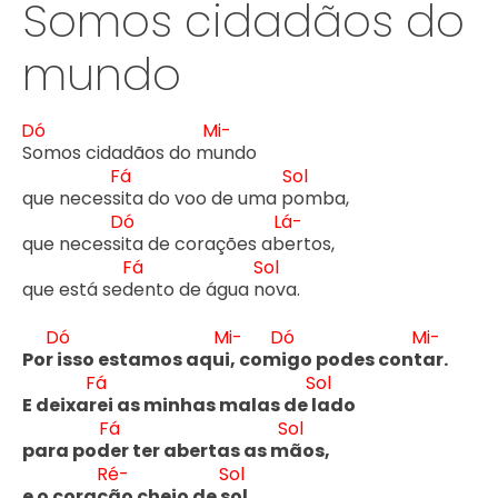
Somos cidadãos do
mundo
Dó
Mi-
S
omos cidadãos do m
undo

Fá
Sol
que necess
ita do voo de uma p
omba,

Dó
Lá-
que necess
ita de corações ab
ertos,

Fá
Sol
que está sed
ento de água n
ova.

Dó
Mi-
Dó
Mi-
Por 
isso estamos aqu
i, com
igo podes cont
ar.

Fá
Sol
E deixar
ei as minhas malas de l
ado

Fá
Sol
para pod
er ter abertas as m
ãos,

Ré-
Sol
e o coraç
ão cheio de s
ol.