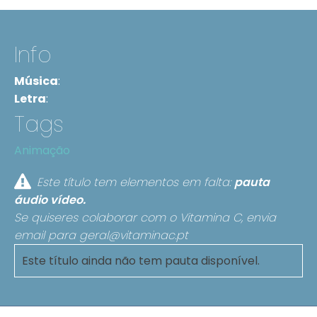
Info
Música
:
Letra
:
Tags
Animação
Este título tem elementos em falta:
pauta
áudio
vídeo.
Se quiseres colaborar com o Vitamina C, envia
email para
geral@vitaminac.pt
Este título ainda não tem pauta disponível.