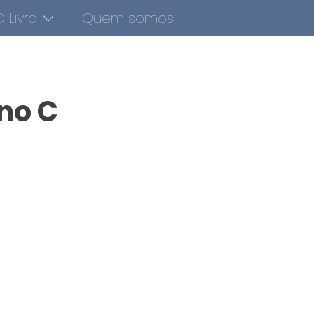
 Livro
Quem somos
no C