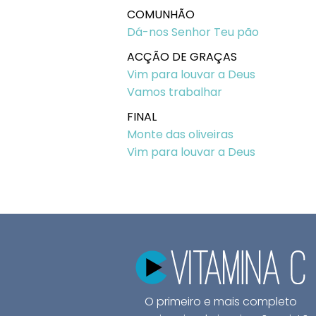
COMUNHÃO
Dá-nos Senhor Teu pão
ACÇÃO DE GRAÇAS
Vim para louvar a Deus
Vamos trabalhar
FINAL
Monte das oliveiras
Vim para louvar a Deus
O primeiro e mais completo