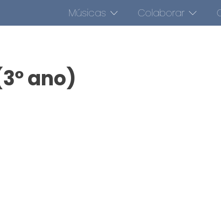
Músicas
Colaborar
O
(3º ano)