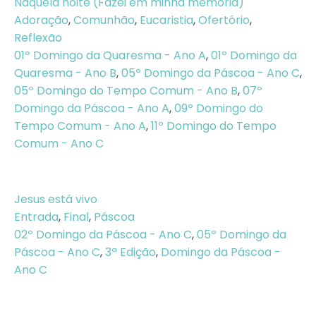
Naquela noite (Fazei em minha memória)
Adoração
,
Comunhão
,
Eucaristia
,
Ofertório
,
Reflexão
01º Domingo da Quaresma - Ano A
,
01º Domingo da
Quaresma - Ano B
,
05º Domingo da Páscoa - Ano C
,
05º Domingo do Tempo Comum - Ano B
,
07º
Domingo da Páscoa - Ano A
,
09º Domingo do
Tempo Comum - Ano A
,
11º Domingo do Tempo
Comum - Ano C
Jesus está vivo
Entrada
,
Final
,
Páscoa
02º Domingo da Páscoa - Ano C
,
05º Domingo da
Páscoa - Ano C
,
3ª Edição
,
Domingo da Páscoa -
Ano C