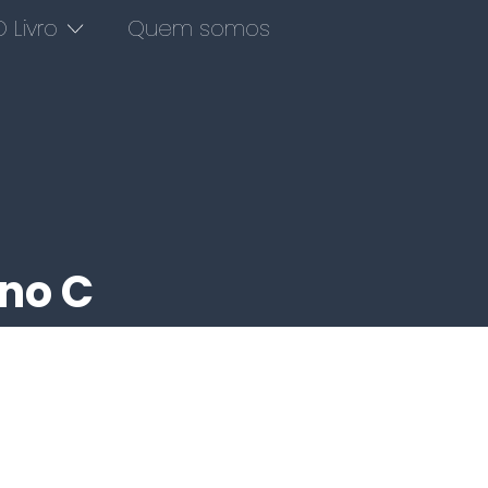
 Livro
Quem somos
no C