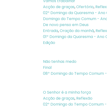
Vamos trabalhar
Acção de graças
,
Ofertório
,
Refle
02º Domingo da Quaresma - Ano
Domingo do Tempo Comum - Ano
De novo penso em Deus
Entrada
,
Oração da manhã
,
Refle
01º Domingo da Quaresma - Ano 
Edição
Não tenhas medo
Final
08º Domingo do Tempo Comum -
O Senhor é a minha força
Acção de graças
,
Reflexão
02º Domingo do Tempo Comum -