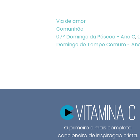
Via de amor
Comunhão
07º Domingo da Páscoa - Ano C
,
Domingo do Tempo Comum - Ano
O primeiro e mais completo
cancioneiro de inspiração cristã.