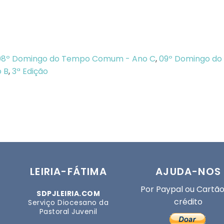
08º Domingo do Tempo Comum - Ano C
,
09º Domingo d
 B
,
3ª Edição
LEIRIA-FÁTIMA
AJUDA-NOS
Por Paypal ou Cartão
SDPJLEIRIA.COM
crédito
Serviço Diocesano da
Pastoral Juvenil