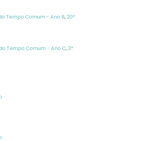
 do Tempo Comum - Ano B
,
20º
 do Tempo Comum - Ano C
,
3ª
o
o