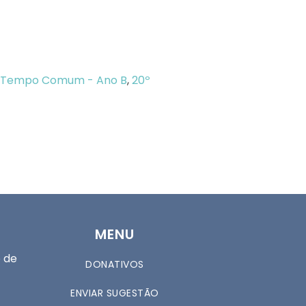
o Tempo Comum - Ano B
,
20º
MENU
 de
DONATIVOS
ENVIAR SUGESTÃO