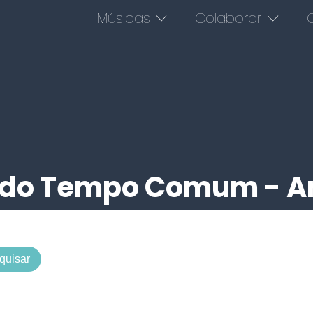
Músicas
Colaborar
O
 do Tempo Comum - A