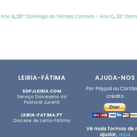
 Ano B
,
26º Domingo do Tempo Comum - Ano C
,
32º Dom
LEIRIA-FÁTIMA
AJUDA-NOS
Por Paypal ou Cartão
SDPJLEIRIA.COM
crédito
Serviço Diocesano da
Pastoral Juvenil
LEIRIA-FATIMA.PT
Diocese de Leiria-Fátima
Vê mais formas de 
ajudar,
aqui
.