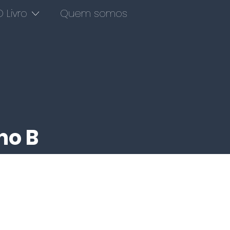
 Livro
Quem somos
no B