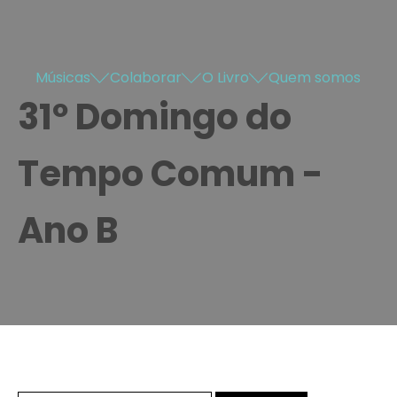
Músicas
Colaborar
O Livro
Quem somos
31º Domingo do
Tempo Comum -
Ano B