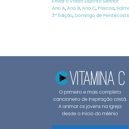
Enviai o Vosso Espírito Senhor
Ano A
,
Ano B
,
Ano C
,
Páscoa
,
Salm
3ª Edição
,
Domingo de Pentecoste
O primeiro e mais completo
cancioneiro de inspiração cristã.
A animar os jovens na Igreja
desde o início do milénio