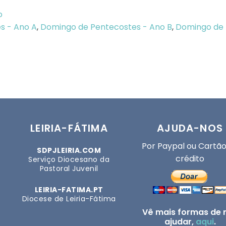
o
s - Ano A
,
Domingo de Pentecostes - Ano B
,
Domingo de 
LEIRIA-FÁTIMA
AJUDA-NOS
Por Paypal ou Cartão
SDPJLEIRIA.COM
crédito
Serviço Diocesano da
Pastoral Juvenil
LEIRIA-FATIMA.PT
Diocese de Leiria-Fátima
Vê mais formas de 
ajudar,
aqui
.