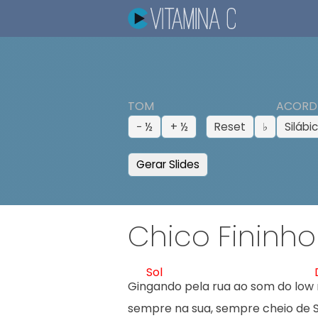
TOM
ACORD
− ½
+ ½
Reset
♭
Silábi
Gerar Slides
Chico Fininho
Sol
Ging
ando pela rua ao som do low 
sempre na sua, sempre cheio de S