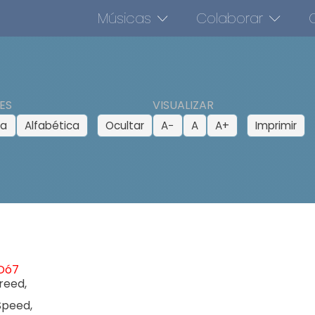
Músicas
Colaborar
O
ES
VISUALIZAR
ca
Alfabética
Ocultar
A−
A
A+
Imprimir
Dó7
r
eed,

peed,
