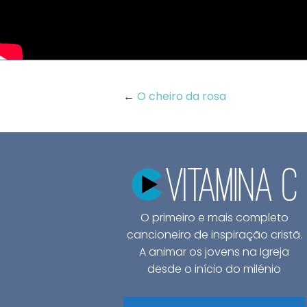
←
O cheiro da rosa
O primeiro e mais completo
cancioneiro de inspiração cristã.
A animar os jovens na Igreja
desde o início do milénio