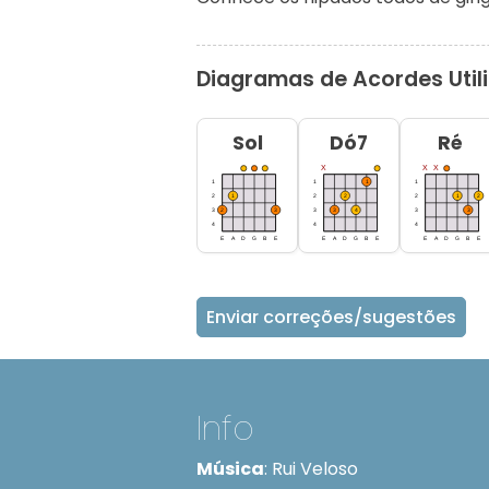
Diagramas de Acordes Util
Sol
Dó7
Ré
Enviar correções/sugestões
Info
Música
:
Rui Veloso