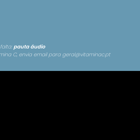
falta:
pauta
áudio
mina C, envia email para
geral@vitaminac.pt