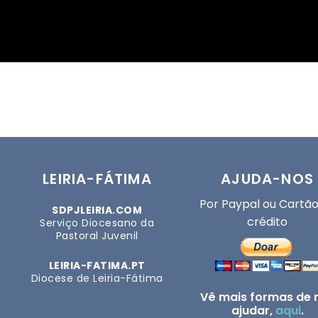
LEIRIA-FÁTIMA
AJUDA-NOS
Por Paypal ou Cartão
SDPJLEIRIA.COM
crédito
Serviço Diocesano da
Pastoral Juvenil
LEIRIA-FATIMA.PT
Diocese de Leiria-Fátima
Vê mais formas de 
ajudar,
aqui
.