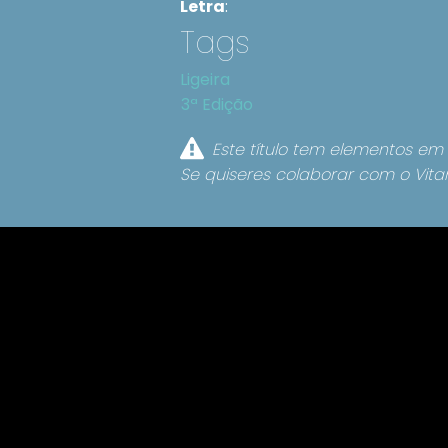
Letra
:
Tags
Ligeira
3ª Edição
Este título tem elementos em 
Se quiseres colaborar com o Vita