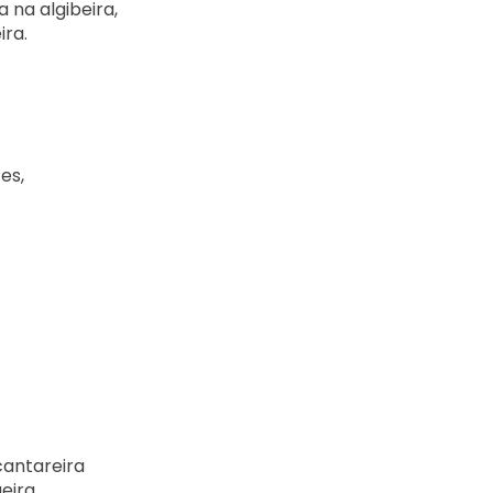
na algibeira,

ra.

s,

cantareira

eira.