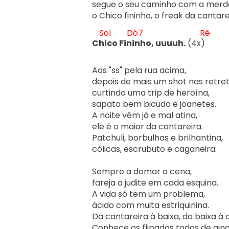
segue o seu caminho com a merda 
o Chico fininho, o freak da cantarei
Sol
Dó7
Ré
Ch
ico Fin
inho, uuuuh.
 (4x)
Aos "ss" pela rua acima, 

depois de mais um shot nas retrete
curtindo uma trip de heroína, 

sapato bem bicudo e joanetes.

A noite vêm já e mal atina,

ele é o maior da cantareira.

Patchuli, borbulhas e brilhantina, 

cólicas, escrubuto e caganeira.

Sempre a domar a cena, 

fareja a judite em cada esquina.

A vida só tem um problema, 

ácido com muita estriquinina.

Da cantareira à baixa, da baixa à 
Conhece os flipados todos de ging