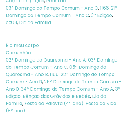
Acção de graças
,
Reflexão
03º Domingo do Tempo Comum - Ano C
,
1166
,
21º
Domingo do Tempo Comum - Ano C
,
3ª Edição
,
c#01
,
Dia da Família
É o meu corpo
Comunhão
02º Domingo da Quaresma - Ano A
,
03º Domingo
do Tempo Comum - Ano C
,
05º Domingo da
Quaresma - Ano B
,
1166
,
22º Domingo do Tempo
Comum - Ano B
,
25º Domingo do Tempo Comum -
Ano B
,
34º Domingo do Tempo Comum - Ano A
,
3ª
Edição
,
Bênção das Grávidas e Bebés
,
Dia da
Família
,
Festa da Palavra (4º ano)
,
Festa da Vida
(8º ano)