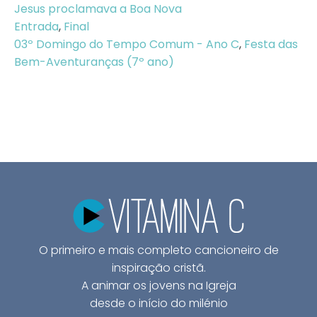
Jesus proclamava a Boa Nova
Entrada
,
Final
03º Domingo do Tempo Comum - Ano C
,
Festa das
Bem-Aventuranças (7º ano)
O primeiro e mais completo cancioneiro de
inspiração cristã.
A animar os jovens na Igreja
desde o início do milénio