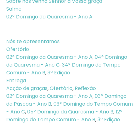
Sobre nós venha Senhor a Vossa graça
Salmo
02º Domingo da Quaresma - Ano A
Nós te apresentamos
Ofertório
02º Domingo da Quaresma - Ano A
,
04º Domingo
da Quaresma - Ano C
,
34º Domingo do Tempo
Comum - Ano B
,
3ª Edição
Entrega
Acção de graças
,
Ofertório
,
Reflexão
02º Domingo da Quaresma - Ano A
,
03º Domingo
da Páscoa - Ano B
,
03º Domingo do Tempo Comum
- Ano C
,
05º Domingo da Quaresma - Ano B
,
12º
Domingo do Tempo Comum - Ano B
,
3ª Edição