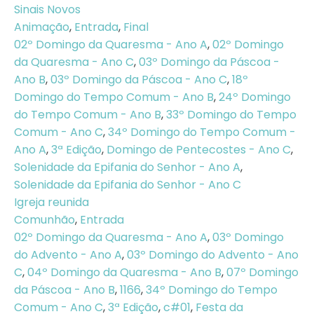
Sinais Novos
Animação
,
Entrada
,
Final
02º Domingo da Quaresma - Ano A
,
02º Domingo
da Quaresma - Ano C
,
03º Domingo da Páscoa -
Ano B
,
03º Domingo da Páscoa - Ano C
,
18º
Domingo do Tempo Comum - Ano B
,
24º Domingo
do Tempo Comum - Ano B
,
33º Domingo do Tempo
Comum - Ano C
,
34º Domingo do Tempo Comum -
Ano A
,
3ª Edição
,
Domingo de Pentecostes - Ano C
,
Solenidade da Epifania do Senhor - Ano A
,
Solenidade da Epifania do Senhor - Ano C
Igreja reunida
Comunhão
,
Entrada
02º Domingo da Quaresma - Ano A
,
03º Domingo
do Advento - Ano A
,
03º Domingo do Advento - Ano
C
,
04º Domingo da Quaresma - Ano B
,
07º Domingo
da Páscoa - Ano B
,
1166
,
34º Domingo do Tempo
Comum - Ano C
,
3ª Edição
,
c#01
,
Festa da