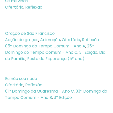
Se mil vidas
Ofertório
,
Reflexão
Oração de São Francisco
Acção de graças
,
Animação
,
Ofertório
,
Reflexão
05º Domingo do Tempo Comum - Ano A
,
25º
Domingo do Tempo Comum - Ano C
,
3ª Edição
,
Dia
da Família
,
Festa da Esperança (5º ano)
Eu não sou nada
Ofertório
,
Reflexão
01º Domingo da Quaresma - Ano C
,
33º Domingo do
Tempo Comum - Ano B
,
3ª Edição