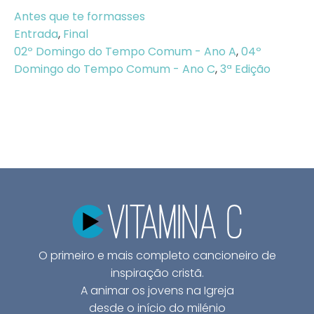
Antes que te formasses
Entrada
,
Final
02º Domingo do Tempo Comum - Ano A
,
04º
Domingo do Tempo Comum - Ano C
,
3ª Edição
O primeiro e mais completo cancioneiro de
inspiração cristã.
A animar os jovens na Igreja
desde o início do milénio