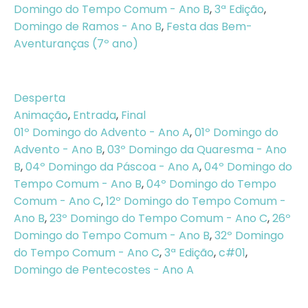
Domingo do Tempo Comum - Ano B
,
3ª Edição
,
Domingo de Ramos - Ano B
,
Festa das Bem-
Aventuranças (7º ano)
Desperta
Animação
,
Entrada
,
Final
01º Domingo do Advento - Ano A
,
01º Domingo do
Advento - Ano B
,
03º Domingo da Quaresma - Ano
B
,
04º Domingo da Páscoa - Ano A
,
04º Domingo do
Tempo Comum - Ano B
,
04º Domingo do Tempo
Comum - Ano C
,
12º Domingo do Tempo Comum -
Ano B
,
23º Domingo do Tempo Comum - Ano C
,
26º
Domingo do Tempo Comum - Ano B
,
32º Domingo
do Tempo Comum - Ano C
,
3ª Edição
,
c#01
,
Domingo de Pentecostes - Ano A