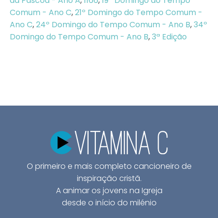
da Páscoa - Ano A
,
1166
,
19º Domingo do Tempo
Comum - Ano C
,
21º Domingo do Tempo Comum -
Ano C
,
24º Domingo do Tempo Comum - Ano B
,
34º
Domingo do Tempo Comum - Ano B
,
3ª Edição
O primeiro e mais completo cancioneiro de
inspiração cristã.
A animar os jovens na Igreja
desde o início do milénio